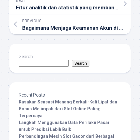
NEXT
Fitur analitik dan statistik yang membantu pemain meraih kemenangan di situs gacor
PREVIOUS
Bagaimana Menjaga Keamanan Akun di Situs Gacor yang Terpercaya
Search
Search
Recent Posts
Rasakan Sensasi Menang Berkali-Kali Lipat dan
Bonus Melimpah dari Slot Online Paling
Terpercaya
Langkah Menggunakan Data Perilaku Pasar
untuk Prediksi Lebih Baik
Perbandingan Mesin Slot Gacor dari Berbagai