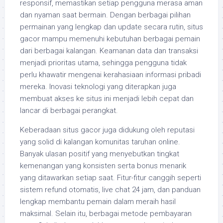
responsif, memastikan setiap pengguna merasa aman
dan nyaman saat bermain. Dengan berbagai pilihan
permainan yang lengkap dan update secara rutin, situs
gacor mampu memenuhi kebutuhan berbagai pemain
dari berbagai kalangan. Keamanan data dan transaksi
menjadi prioritas utama, sehingga pengguna tidak
perlu khawatir mengenai kerahasiaan informasi pribadi
mereka. Inovasi teknologi yang diterapkan juga
membuat akses ke situs ini menjadi lebih cepat dan
lancar di berbagai perangkat.
Keberadaan situs gacor juga didukung oleh reputasi
yang solid di kalangan komunitas taruhan online.
Banyak ulasan positif yang menyebutkan tingkat
kemenangan yang konsisten serta bonus menarik
yang ditawarkan setiap saat. Fitur-fitur canggih seperti
sistem refund otomatis, live chat 24 jam, dan panduan
lengkap membantu pemain dalam meraih hasil
maksimal. Selain itu, berbagai metode pembayaran