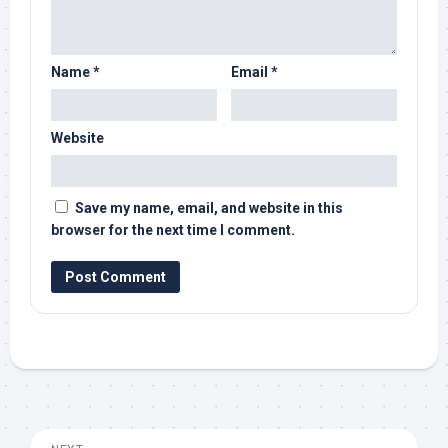
Name
*
Email
*
Website
Save my name, email, and website in this
browser for the next time I comment.