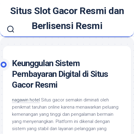
Skip
Situs Slot Gacor Resmi dan
to
content
Berlisensi Resmi
Keunggulan Sistem
Pembayaran Digital di Situs
Gacor Resmi
nagawin hotel
Situs gacor semakin diminati oleh
penikmat taruhan online karena menawarkan peluang
kemenangan yang tinggi dan pengalaman bermain
yang menyenangkan. Platform ini dikenal dengan
sistem yang stabil dan layanan pelanggan yang