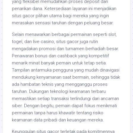
yang fleksibel memudahkan proses deposit dan
penarikan dana. Ketersediaan layanan ini menjadikan
situs gacor pilihan utama bagi mereka yang ingin
merasakan sensasi taruhan dengan peluang besar.
Selain menawarkan berbagai permainan seperti slot,
togel, dan live casino, situs gacor juga rutin
mengadakan promosi dan turnamen berhadiah besar.
Penawaran bonus dan cashback yang kompetitif
menarik minat banyak pemain untuk tetap setia.
Tampilan antarmuka pengguna yang mudah dinavigasi
mendukung kenyamanan saat bermain, sehingga tidak
ada hambatan teknis yang mengganggu proses
taruhan. Dukungan teknologi keamanan terbaru
memastikan setiap transaksi terlindungi dari ancaman
siber. Dengan begitu, pemain dapat fokus menikmati
permainan tanpa harus khawatir tentang risiko
keamanan data pribadi dan keuangan mereka.
Keunggulan situs gacor terletak pada komitmennya