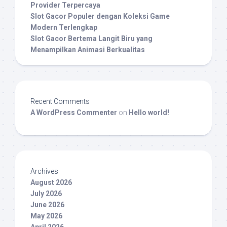
Provider Terpercaya
Slot Gacor Populer dengan Koleksi Game
Modern Terlengkap
Slot Gacor Bertema Langit Biru yang
Menampilkan Animasi Berkualitas
Recent Comments
A WordPress Commenter
on
Hello world!
Archives
August 2026
July 2026
June 2026
May 2026