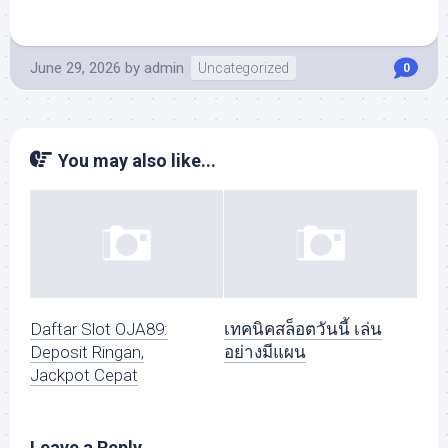
June 29, 2026
by
admin
Uncategorized
0
You may also like...
Daftar Slot OJA89:
เทคนิคสล็อตวันนี้ เล่น
Deposit Ringan,
อย่างมีแผน
Jackpot Cepat
Leave a Reply