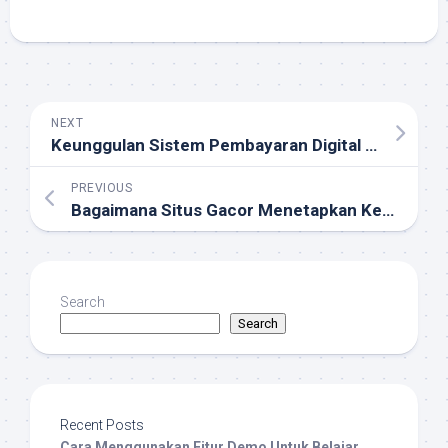
NEXT
Keunggulan Sistem Pembayaran Digital di Situs Gacor Resmi
PREVIOUS
Bagaimana Situs Gacor Menetapkan Kebijakan Fair Play yang Ketat
Search
Search
Recent Posts
Cara Menggunakan Fitur Demo Untuk Belajar