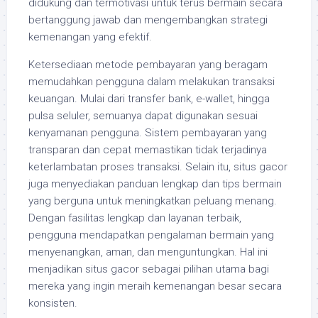
didukung dan termotivasi untuk terus bermain secara
bertanggung jawab dan mengembangkan strategi
kemenangan yang efektif.
Ketersediaan metode pembayaran yang beragam
memudahkan pengguna dalam melakukan transaksi
keuangan. Mulai dari transfer bank, e-wallet, hingga
pulsa seluler, semuanya dapat digunakan sesuai
kenyamanan pengguna. Sistem pembayaran yang
transparan dan cepat memastikan tidak terjadinya
keterlambatan proses transaksi. Selain itu, situs gacor
juga menyediakan panduan lengkap dan tips bermain
yang berguna untuk meningkatkan peluang menang.
Dengan fasilitas lengkap dan layanan terbaik,
pengguna mendapatkan pengalaman bermain yang
menyenangkan, aman, dan menguntungkan. Hal ini
menjadikan situs gacor sebagai pilihan utama bagi
mereka yang ingin meraih kemenangan besar secara
konsisten.