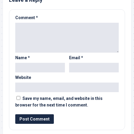
Comment
*
Name
*
Email
*
Website
Save my name, email, and website in this
browser for the next time I comment.