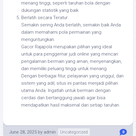
menang tinggi, seperti taruhan bola dengan
dukungan statistik yang baik.
Berlatih secara Teratur
Semakin sering Anda berlatih, semakin baik Anda
dalam memahami pola permainan yang
menguntungkan.
Gacor Rajapola merupakan pilihan yang ideal
untuk para penggemar judi online yang mencari
pengalaman bermain yang aman, menyenangkan,
dan memiliki peluang tinggi untuk menang.
Dengan berbagai fitur, pelayanan yang unggul, dan
sistem yang adil, situs ini pantas menjadi pilihan
utama Anda. Ingatlah untuk bermain dengan
cerdas dan bertanggung jawab agar bisa
mendapatkan hasil maksimal dari setiap taruhan.
June 28, 2025
by
admin
Uncategorized
0