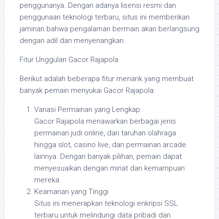
penggunanya. Dengan adanya lisensi resmi dan
penggunaan teknologi terbaru, situs ini memberikan
jaminan bahwa pengalaman bermain akan berlangsung
dengan adil dan menyenangkan.
Fitur Unggulan Gacor Rajapola
Berikut adalah beberapa fitur menarik yang membuat
banyak pemain menyukai Gacor Rajapola:
Variasi Permainan yang Lengkap
Gacor Rajapola menawarkan berbagai jenis
permainan judi online, dari taruhan olahraga
hingga slot, casino live, dan permainan arcade
lainnya. Dengan banyak pilihan, pemain dapat
menyesuaikan dengan minat dan kemampuan
mereka.
Keamanan yang Tinggi
Situs ini menerapkan teknologi enkripsi SSL
terbaru untuk melindungi data pribadi dan