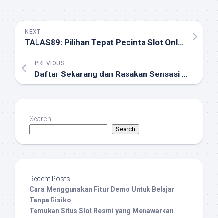
NEXT
TALAS89: Pilihan Tepat Pecinta Slot Online Asli
PREVIOUS
Daftar Sekarang dan Rasakan Sensasi Menarik Bermain di Gacor Mewah89
Search
Search
Recent Posts
Cara Menggunakan Fitur Demo Untuk Belajar
Tanpa Risiko
Temukan Situs Slot Resmi yang Menawarkan