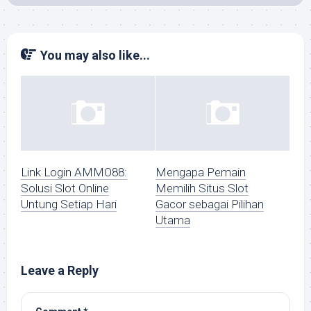
You may also like...
Link Login AMMO88:
Mengapa Pemain
Solusi Slot Online
Memilih Situs Slot
Untung Setiap Hari
Gacor sebagai Pilihan
Utama
Leave a Reply