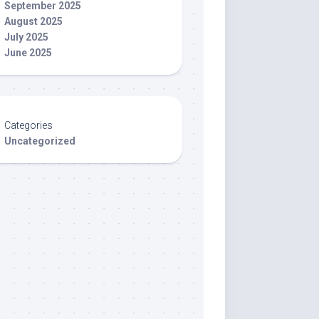
September 2025
August 2025
July 2025
June 2025
Categories
Uncategorized