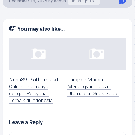
December 19, 2025
by
admin
Uncategorized
0
You may also like...
Nusa89: Platform Judi
Langkah Mudah
Online Terpercaya
Menangkan Hadiah
dengan Pelayanan
Utama dari Situs Gacor
Terbaik di Indonesia
Leave a Reply