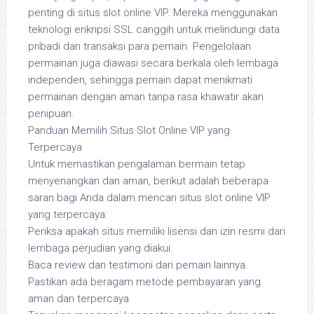
penting di situs slot online VIP. Mereka menggunakan
teknologi enkripsi SSL canggih untuk melindungi data
pribadi dan transaksi para pemain. Pengelolaan
permainan juga diawasi secara berkala oleh lembaga
independen, sehingga pemain dapat menikmati
permainan dengan aman tanpa rasa khawatir akan
penipuan.
Panduan Memilih Situs Slot Online VIP yang
Terpercaya
Untuk memastikan pengalaman bermain tetap
menyenangkan dan aman, berikut adalah beberapa
saran bagi Anda dalam mencari situs slot online VIP
yang terpercaya:
Periksa apakah situs memiliki lisensi dan izin resmi dari
lembaga perjudian yang diakui.
Baca review dan testimoni dari pemain lainnya.
Pastikan ada beragam metode pembayaran yang
aman dan terpercaya.