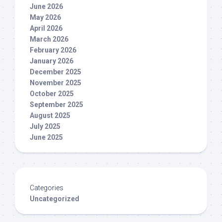
June 2026
May 2026
April 2026
March 2026
February 2026
January 2026
December 2025
November 2025
October 2025
September 2025
August 2025
July 2025
June 2025
Categories
Uncategorized