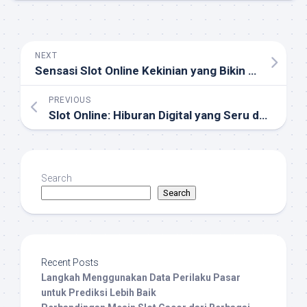
NEXT
Sensasi Slot Online Kekinian yang Bikin Main Makin Asyik
PREVIOUS
Slot Online: Hiburan Digital yang Seru dan Penuh Peluang
Search
Search
Recent Posts
Langkah Menggunakan Data Perilaku Pasar
untuk Prediksi Lebih Baik