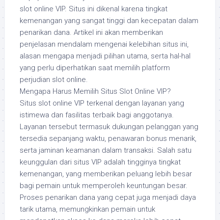
slot online VIP. Situs ini dikenal karena tingkat
kemenangan yang sangat tinggi dan kecepatan dalam
penarikan dana. Artikel ini akan memberikan
penjelasan mendalam mengenai kelebihan situs ini,
alasan mengapa menjadi pilihan utama, serta hal-hal
yang perlu diperhatikan saat memilih platform
perjudian slot online.
Mengapa Harus Memilih Situs Slot Online VIP?
Situs slot online VIP terkenal dengan layanan yang
istimewa dan fasilitas terbaik bagi anggotanya.
Layanan tersebut termasuk dukungan pelanggan yang
tersedia sepanjang waktu, penawaran bonus menarik,
serta jaminan keamanan dalam transaksi. Salah satu
keunggulan dari situs VIP adalah tingginya tingkat
kemenangan, yang memberikan peluang lebih besar
bagi pemain untuk memperoleh keuntungan besar.
Proses penarikan dana yang cepat juga menjadi daya
tarik utama, memungkinkan pemain untuk