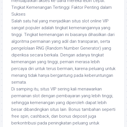
mendapatkan akses ke dana mereka lebih cepat.
Tingkat Kemenangan Tertinggi: Faktor Penting dalam
Sukses
Salah satu hal yang menjadikan situs slot online VIP
sangat populer adalah tingkat kemenangannya yang
tinggi. Tingkat kemenangan ini biasanya dihasilkan dari
algoritma permainan yang adil dan transparan, serta
pengelolaan RNG (Random Number Generator) yang
diperiksa secara berkala. Dengan adanya tingkat
kemenangan yang tinggi, pemain merasa lebih
percaya diri untuk terus bermain, karena peluang untuk
menang tidak hanya bergantung pada keberuntungan
semata.
Di samping itu, situs VIP sering kali menawarkan
permainan slot dengan pembayaran yang lebih tinggi,
sehingga kemenangan yang diperoleh dapat lebih
besar dibandingkan situs lain. Bonus tambahan seperti
free spin, cashback, dan bonus deposit juga
berkontribusi pada peningkatan peluang untuk