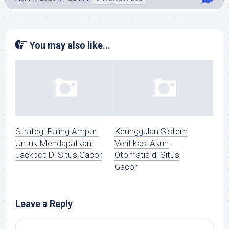
You may also like...
Strategi Paling Ampuh
Keunggulan Sistem
Untuk Mendapatkan
Verifikasi Akun
Jackpot Di Situs Gacor
Otomatis di Situs
Gacor
Leave a Reply