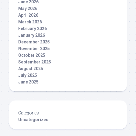
June 2026
May 2026
April 2026
March 2026
February 2026
January 2026
December 2025
November 2025
October 2025
September 2025
August 2025
July 2025
June 2025
Categories
Uncategorized