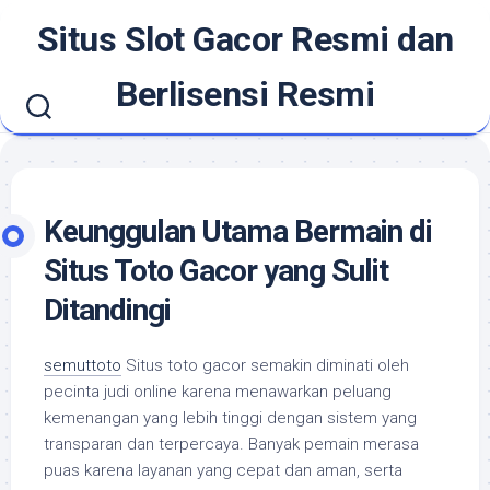
Skip
Situs Slot Gacor Resmi dan
to
content
Berlisensi Resmi
Keunggulan Utama Bermain di
Situs Toto Gacor yang Sulit
Ditandingi
semuttoto
Situs toto gacor semakin diminati oleh
pecinta judi online karena menawarkan peluang
kemenangan yang lebih tinggi dengan sistem yang
transparan dan terpercaya. Banyak pemain merasa
puas karena layanan yang cepat dan aman, serta