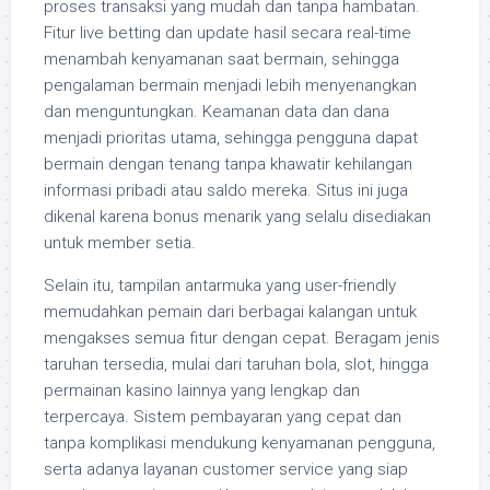
proses transaksi yang mudah dan tanpa hambatan.
Fitur live betting dan update hasil secara real-time
menambah kenyamanan saat bermain, sehingga
pengalaman bermain menjadi lebih menyenangkan
dan menguntungkan. Keamanan data dan dana
menjadi prioritas utama, sehingga pengguna dapat
bermain dengan tenang tanpa khawatir kehilangan
informasi pribadi atau saldo mereka. Situs ini juga
dikenal karena bonus menarik yang selalu disediakan
untuk member setia.
Selain itu, tampilan antarmuka yang user-friendly
memudahkan pemain dari berbagai kalangan untuk
mengakses semua fitur dengan cepat. Beragam jenis
taruhan tersedia, mulai dari taruhan bola, slot, hingga
permainan kasino lainnya yang lengkap dan
terpercaya. Sistem pembayaran yang cepat dan
tanpa komplikasi mendukung kenyamanan pengguna,
serta adanya layanan customer service yang siap