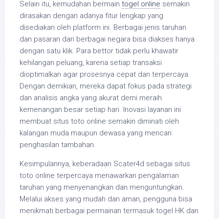
Selain itu, kemudahan bermain
togel online
semakin
dirasakan dengan adanya fitur lengkap yang
disediakan oleh platform ini. Berbagai jenis taruhan
dan pasaran dari berbagai negara bisa diakses hanya
dengan satu klik. Para bettor tidak perlu khawatir
kehilangan peluang, karena setiap transaksi
dioptimalkan agar prosesnya cepat dan terpercaya.
Dengan demikian, mereka dapat fokus pada strategi
dan analisis angka yang akurat demi meraih
kemenangan besar setiap hari. Inovasi layanan ini
membuat situs toto online semakin diminati oleh
kalangan muda maupun dewasa yang mencari
penghasilan tambahan.
Kesimpulannya, keberadaan Scater4d sebagai situs
toto online terpercaya menawarkan pengalaman
taruhan yang menyenangkan dan menguntungkan.
Melalui akses yang mudah dan aman, pengguna bisa
menikmati berbagai permainan termasuk togel HK dan