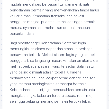
mudah mengakses berbagai fitur dan menikmati
pengalaman bermain yang menyenangkan tanpa harus
keluar rumah. Keamanan transaksi dan privasi
pengguna menjadi prioritas utama, sehingga pemain
merasa nyaman saat melakukan deposit maupun
penarikan dana.
Bagi pecinta togel, keberadaan Scater4d login
memungkinkan akses cepat dan aman ke berbagai
penawaran terbaik. Melalui sistem login yang simpel,
pengguna bisa langsung masuk ke halaman utama dan
melihat berbagai pasaran yang tersedia. Salah satu
yang paling diminati adalah togel HK, karena
menawarkan peluang jackpot besar dan taruhan seru
yang mampu meningkatkan semangat bermain.
Keberadaan situs ini juga memudahkan pemain untuk
mengikuti angka keluaran terbaru secara real-time,
sehingga peluang menang semakin terbuka lebar.