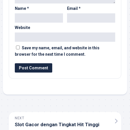
Name
*
Email
*
Website
Save my name, email, and website in this
browser for the next time I comment.
NEXT
Slot Gacor dengan Tingkat Hit Tinggi