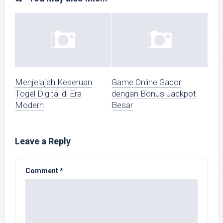
Menjelajah Keseruan
Game Online Gacor
Togel Digital di Era
dengan Bonus Jackpot
Modern
Besar
Leave a Reply
Comment
*