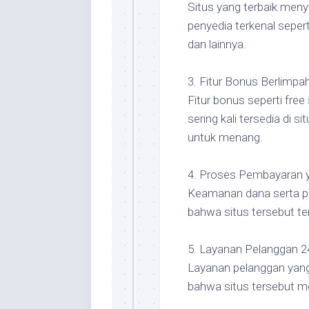
Situs yang terbaik menye
penyedia terkenal seper
dan lainnya.
3. Fitur Bonus Berlimpa
Fitur bonus seperti free
sering kali tersedia di
untuk menang.
4. Proses Pembayaran 
Keamanan dana serta pr
bahwa situs tersebut te
5. Layanan Pelanggan 2
Layanan pelanggan yang
bahwa situs tersebut m