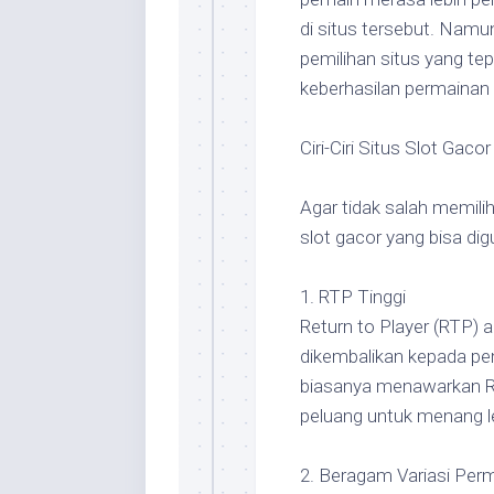
di situs tersebut. Namu
pemilihan situs yang te
keberhasilan permainan 
Ciri-Ciri Situs Slot Gaco
Agar tidak salah memilih,
slot gacor yang bisa d
1. RTP Tinggi
Return to Player (RTP) a
dikembalikan kepada pem
biasanya menawarkan RT
peluang untuk menang le
2. Beragam Variasi Per