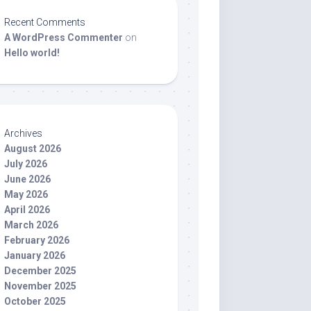
Recent Comments
A WordPress Commenter
on
Hello world!
Archives
August 2026
July 2026
June 2026
May 2026
April 2026
March 2026
February 2026
January 2026
December 2025
November 2025
October 2025