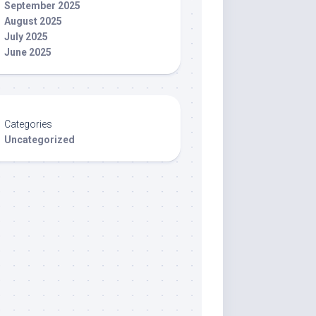
September 2025
August 2025
July 2025
June 2025
Categories
Uncategorized