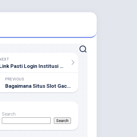
NEXT
Link Pasti Login Institusi Handal ke Dunia Toto 4D
PREVIOUS
Bagaimana Situs Slot Gacor Membantu Pemain Mendapatkan Kemenangan Konsisten
Search
Search