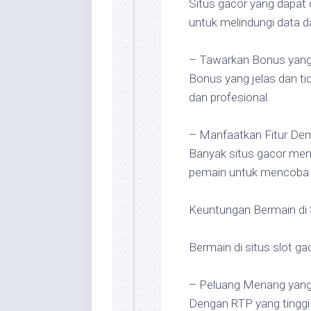
Situs gacor yang dapat
untuk melindungi data d
– Tawarkan Bonus yang
Bonus yang jelas dan ti
dan profesional.
– Manfaatkan Fitur De
Banyak situs gacor m
pemain untuk mencoba p
Keuntungan Bermain di 
Bermain di situs slot ga
– Peluang Menang yang 
Dengan RTP yang tinggi 