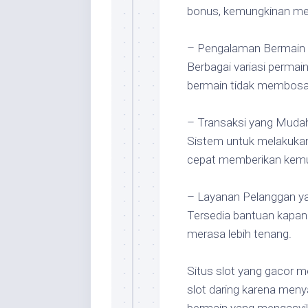
bonus, kemungkinan me
– Pengalaman Bermain
Berbagai variasi perma
bermain tidak membosa
– Transaksi yang Muda
Sistem untuk melakukan
cepat memberikan kemu
– Layanan Pelanggan y
Tersedia bantuan kapan
merasa lebih tenang.
Situs slot yang gacor m
slot daring karena men