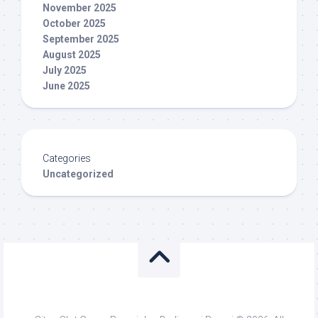
November 2025
October 2025
September 2025
August 2025
July 2025
June 2025
Categories
Uncategorized