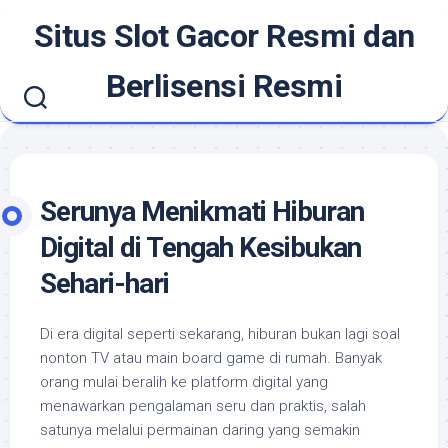
Skip
Situs Slot Gacor Resmi dan
to
content
Berlisensi Resmi
Serunya Menikmati Hiburan
Digital di Tengah Kesibukan
Sehari-hari
Di era digital seperti sekarang, hiburan bukan lagi soal
nonton TV atau main board game di rumah. Banyak
orang mulai beralih ke platform digital yang
menawarkan pengalaman seru dan praktis, salah
satunya melalui permainan daring yang semakin