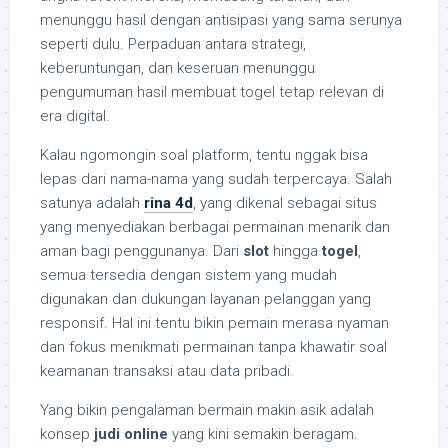
menunggu hasil dengan antisipasi yang sama serunya
seperti dulu. Perpaduan antara strategi,
keberuntungan, dan keseruan menunggu
pengumuman hasil membuat togel tetap relevan di
era digital.
Kalau ngomongin soal platform, tentu nggak bisa
lepas dari nama-nama yang sudah terpercaya. Salah
satunya adalah
rina 4d
, yang dikenal sebagai situs
yang menyediakan berbagai permainan menarik dan
aman bagi penggunanya. Dari
slot
hingga
togel
,
semua tersedia dengan sistem yang mudah
digunakan dan dukungan layanan pelanggan yang
responsif. Hal ini tentu bikin pemain merasa nyaman
dan fokus menikmati permainan tanpa khawatir soal
keamanan transaksi atau data pribadi.
Yang bikin pengalaman bermain makin asik adalah
konsep
judi online
yang kini semakin beragam.