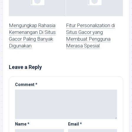
Mengungkap Rahasia
Fitur Personalization di
Kemenangan Di Situs
Situs Gacor yang
Gacor Paling Banyak
Membuat Pengguna
Digunakan
Merasa Spesial
Leave a Reply
Comment
*
Name
*
Email
*