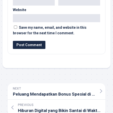
Website
Save my name, email, and website in this
browser for the next time I comment.
NEXT
Peluang Mendapatkan Bonus Spesial di Situs Slot Gacor Setiap Hari
PREVIOUS
Hiburan Digital yang Bikin Santai di Waktu Luang