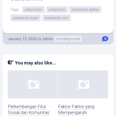
Tags:
petani toto
petanitoto
petanitoto daftar
petanitoto login
petanitoto slot
January 15, 2026
by
admin
Uncategorized
0
You may also like...
Perkembangan Fitur
Faktor-Faktor yang
Sosial dan Komunitas
Mempengaruhi