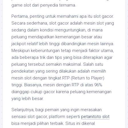
game slot dari penyedia ternama.
Pertama, penting untuk memahami apa itu slot gacor.
Secara sederhana, slot gacor adalah mesin slot yang
sedang dalam kondisi menguntungkan, di mana
peluang mendapatkan kemenangan besar atau
jackpot relatif lebih tinggi dibandingkan mesin lainnya.
Meskipun keberuntungan tetap menjadi faktor utama,
ada beberapa trik dan tips yang bisa diterapkan agar
peluang tersebut semakin maksimal. Salah satu
pendekatan yang sering dilakukan adalah memilih
mesin slot dengan tingkat RTP (Return to Player)
tinggi. Biasanya, mesin dengan RTP di atas 96%
dianggap cukup gacor karena peluang kemenangan
yang lebih besar.
Selanjutnya, bagi pemain yang ingin merasakan
sensasi slot gacor, platform seperti
petanitoto slot
bisa menjadi pilihan terbaik. Situs ini dikenal