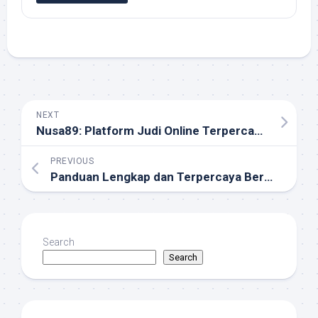
NEXT
Nusa89: Platform Judi Online Terpercaya dengan Pelayanan Terbaik di Indonesia
PREVIOUS
Panduan Lengkap dan Terpercaya Bermain Slot BBFSTOTO untuk Pemula dan Profesional
Search
Search