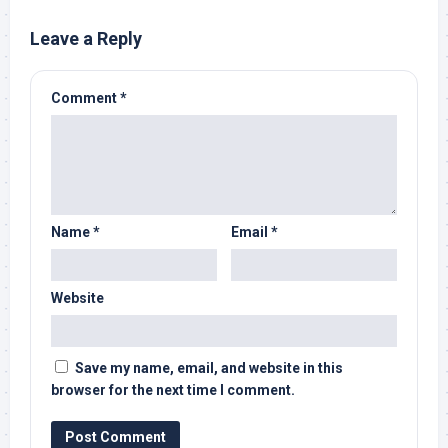
Leave a Reply
Comment
*
Name
*
Email
*
Website
Save my name, email, and website in this
browser for the next time I comment.