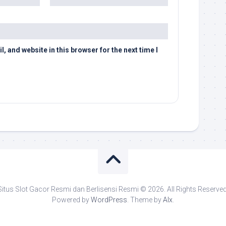
 and website in this browser for the next time I
Situs Slot Gacor Resmi dan Berlisensi Resmi © 2026. All Rights Reserved
Powered by
WordPress
. Theme by
Alx
.