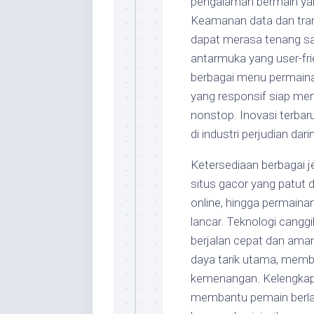
pengalaman bermain ya
Keamanan data dan tran
dapat merasa tenang s
antarmuka yang user-fr
berbagai menu permainan
yang responsif siap me
nonstop. Inovasi terbar
di industri perjudian dari
Ketersediaan berbagai j
situs gacor yang patut d
online, hingga permaina
lancar. Teknologi cangg
berjalan cepat dan aman
daya tarik utama, memb
kemenangan. Kelengkapa
membantu pemain berlat