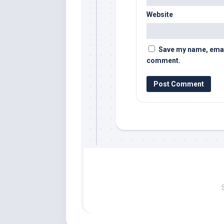
Website
Save my name, email,
comment.