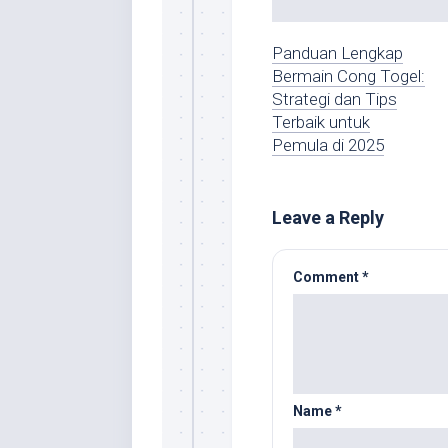
Panduan Lengkap
Bermain Cong Togel:
Strategi dan Tips
Terbaik untuk
Pemula di 2025
Leave a Reply
Comment
*
Name
*