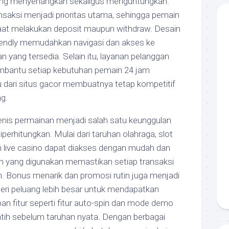
ng menyenangkan sekaligus menguntungkan.
saksi menjadi prioritas utama, sehingga pemain
aat melakukan deposit maupun withdraw. Desain
iendly memudahkan navigasi dan akses ke
 yang tersedia. Selain itu, layanan pelanggan
mbantu setiap kebutuhan pemain 24 jam
u dari situs gacor membuatnya tetap kompetitif
ng.
enis permainan menjadi salah satu keunggulan
iperhitungkan. Mulai dari taruhan olahraga, slot
n live casino dapat diakses dengan mudah dan
ih yang digunakan memastikan setiap transaksi
. Bonus menarik dan promosi rutin juga menjadi
eri peluang lebih besar untuk mendapatkan
n fitur seperti fitur auto-spin dan mode demo
ih sebelum taruhan nyata. Dengan berbagai