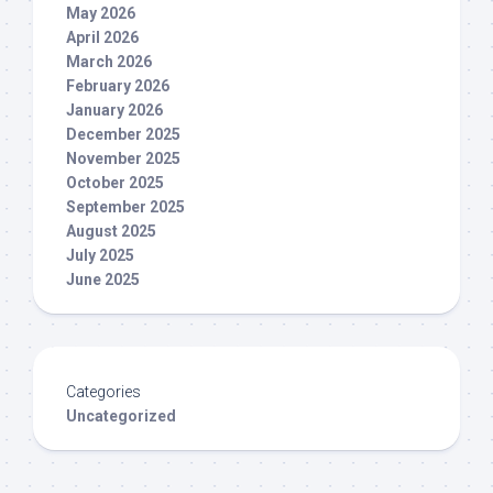
May 2026
April 2026
March 2026
February 2026
January 2026
December 2025
November 2025
October 2025
September 2025
August 2025
July 2025
June 2025
Categories
Uncategorized