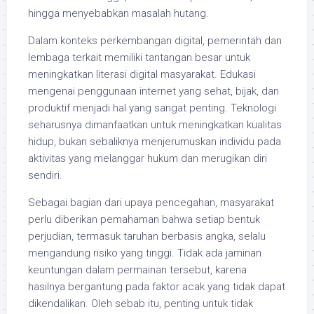
hingga menyebabkan masalah hutang.
Dalam konteks perkembangan digital, pemerintah dan
lembaga terkait memiliki tantangan besar untuk
meningkatkan literasi digital masyarakat. Edukasi
mengenai penggunaan internet yang sehat, bijak, dan
produktif menjadi hal yang sangat penting. Teknologi
seharusnya dimanfaatkan untuk meningkatkan kualitas
hidup, bukan sebaliknya menjerumuskan individu pada
aktivitas yang melanggar hukum dan merugikan diri
sendiri.
Sebagai bagian dari upaya pencegahan, masyarakat
perlu diberikan pemahaman bahwa setiap bentuk
perjudian, termasuk taruhan berbasis angka, selalu
mengandung risiko yang tinggi. Tidak ada jaminan
keuntungan dalam permainan tersebut, karena
hasilnya bergantung pada faktor acak yang tidak dapat
dikendalikan. Oleh sebab itu, penting untuk tidak