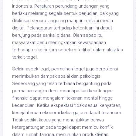
Indonesia. Peraturan perundang-undangan yang
berlaku melarang segala bentuk perjudian, baik yang
dilakukan secara langsung maupun melalui media
digital. Pelanggaran terhadap ketentuan ini dapat
berujung pada sanksi pidana. Oleh sebab itu,
masyarakat perlu meningkatkan kewaspadaan
terhadap risiko hukum sebelum terlibat dalam aktivitas
terkait togel.
Selain aspek legal, permainan togel juga berpotensi
menimbulkan dampak sosial dan psikologis.
Seseorang yang telah terbiasa bergantung pada
permainan angka demi mendapatkan keuntungan
finansial dapat mengalami tekanan mental hingga
kecanduan. Ketika ekspektasi tidak sesuai kenyataan,
kesejahteraan ekonomi keluarga pun dapat terancam.
Tidak sedikit kasus yang menunjukkan bahwa
ketergantungan pada togel dapat memicu konflik
dalam rumah tangga, menurunkan produktivitas,