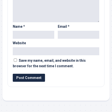
Name
*
Email
*
Website
Save my name, email, and website in this
browser for the next time I comment.