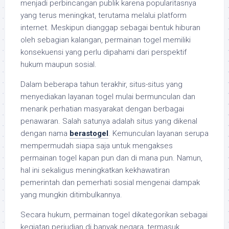
menjadi perbincangan publik karena popularitasnya
yang terus meningkat, terutama melalui platform
internet. Meskipun dianggap sebagai bentuk hiburan
oleh sebagian kalangan, permainan togel memiliki
konsekuensi yang perlu dipahami dari perspektif
hukum maupun sosial.
Dalam beberapa tahun terakhir, situs-situs yang
menyediakan layanan togel mulai bermunculan dan
menarik perhatian masyarakat dengan berbagai
penawaran. Salah satunya adalah situs yang dikenal
dengan nama
berastogel
. Kemunculan layanan serupa
mempermudah siapa saja untuk mengakses
permainan togel kapan pun dan di mana pun. Namun,
hal ini sekaligus meningkatkan kekhawatiran
pemerintah dan pemerhati sosial mengenai dampak
yang mungkin ditimbulkannya.
Secara hukum, permainan togel dikategorikan sebagai
kegiatan perjudian di banyak negara, termasuk