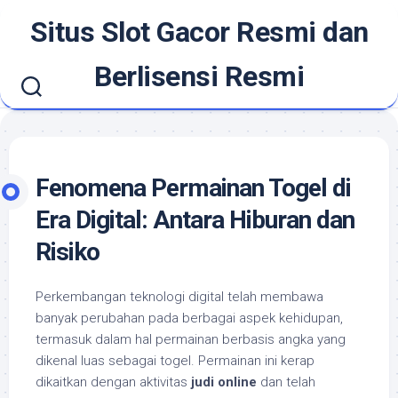
Skip
Situs Slot Gacor Resmi dan
to
content
Berlisensi Resmi
Fenomena Permainan Togel di
Era Digital: Antara Hiburan dan
Risiko
Perkembangan teknologi digital telah membawa
banyak perubahan pada berbagai aspek kehidupan,
termasuk dalam hal permainan berbasis angka yang
dikenal luas sebagai togel. Permainan ini kerap
dikaitkan dengan aktivitas
judi online
dan telah