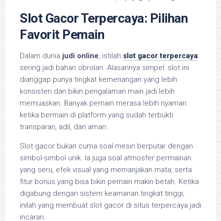
Slot Gacor Terpercaya: Pilihan
Favorit Pemain
Dalam dunia
judi online
, istilah
slot gacor terpercaya
sering jadi bahan obrolan. Alasannya simpel: slot ini
dianggap punya tingkat kemenangan yang lebih
konsisten dan bikin pengalaman main jadi lebih
memuaskan. Banyak pemain merasa lebih nyaman
ketika bermain di platform yang sudah terbukti
transparan, adil, dan aman.
Slot gacor bukan cuma soal mesin berputar dengan
simbol-simbol unik. Ia juga soal atmosfer permainan
yang seru, efek visual yang memanjakan mata, serta
fitur bonus yang bisa bikin pemain makin betah. Ketika
digabung dengan sistem keamanan tingkat tinggi,
inilah yang membuat slot gacor di situs terpercaya jadi
incaran.