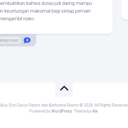
mbuktikan bahwa dunia judi daring mampu
n keuntungan maksimal bagi setiap pemain
mengambil risiko.
ategorized
0
Situs Slot Gacor Resmi dan Berlisensi Resmi © 2026. All Rights Reserved
Powered by
WordPress
. Theme by
Alx
.