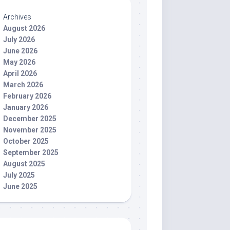
Archives
August 2026
July 2026
June 2026
May 2026
April 2026
March 2026
February 2026
January 2026
December 2025
November 2025
October 2025
September 2025
August 2025
July 2025
June 2025