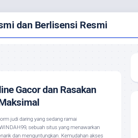
smi dan Berlisensi Resmi
line Gacor dan Rasakan
Maksimal
tform judi daring yang sedang ramai
h WINDAH99, sebuah situs yang menawarkan
narik dan menguntungkan. Kemudahan akses