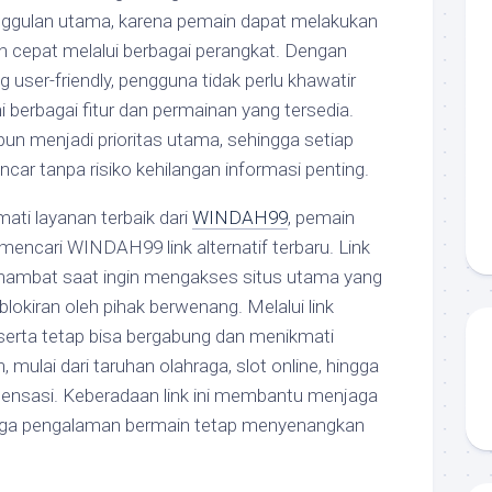
nggulan utama, karena pemain dapat melakukan
cepat melalui berbagai perangkat. Dengan
 user-friendly, pengguna tidak perlu khawatir
 berbagai fitur dan permainan yang tersedia.
un menjadi prioritas utama, sehingga setiap
ncar tanpa risiko kehilangan informasi penting.
ati layanan terbaik dari
WINDAH99
, pemain
mencari WINDAH99 link alternatif terbaru. Link
terhambat saat ingin mengakses situs utama yang
kiran oleh pihak berwenang. Melalui link
peserta tetap bisa bergabung dan menikmati
, mulai dari taruhan olahraga, slot online, hingga
sensasi. Keberadaan link ini membantu menjaga
ngga pengalaman bermain tetap menyenangkan