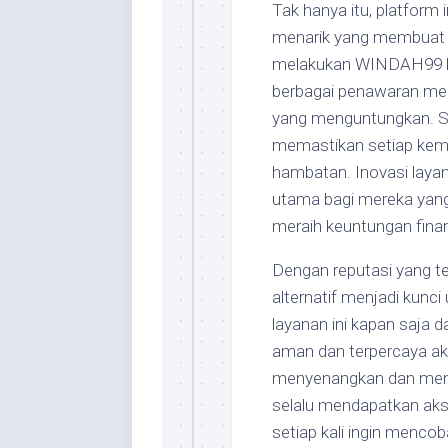
Tak hanya itu, platform
menarik yang membuat p
melakukan WINDAH99 lo
berbagai penawaran men
yang menguntungkan. S
memastikan setiap keme
hambatan. Inovasi laya
utama bagi mereka yang 
meraih keuntungan finan
Dengan reputasi yang 
alternatif menjadi kun
layanan ini kapan saja d
aman dan terpercaya a
menyenangkan dan mengu
selalu mendapatkan akse
setiap kali ingin menco