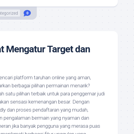
tegorized
0
at Mengatur Target dan
cari platform taruhan online yang aman,
rkan berbagai pilihan permainan menarik?
 satu pilihan terbaik untuk para penggemar judi
sakan sensasi kemenangan besar. Dengan
ndly dan proses pendaftaran yang mudah,
 pengalaman bermain yang nyaman dan
eran jika banyak pengguna yang merasa puas