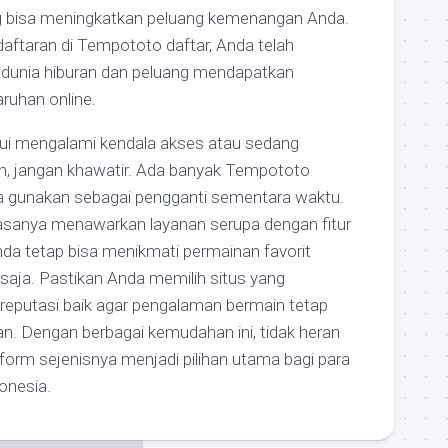
g bisa meningkatkan peluang kemenangan Anda.
ftaran di Tempototo daftar, Anda telah
dunia hiburan dan peluang mendapatkan
aruhan online.
ui mengalami kendala akses atau sedang
, jangan khawatir. Ada banyak Tempototo
da gunakan sebagai pengganti sementara waktu.
iasanya menawarkan layanan serupa dengan fitur
da tetap bisa menikmati permainan favorit
saja. Pastikan Anda memilih situs yang
 reputasi baik agar pengalaman bermain tetap
 Dengan berbagai kemudahan ini, tidak heran
form sejenisnya menjadi pilihan utama bagi para
donesia.