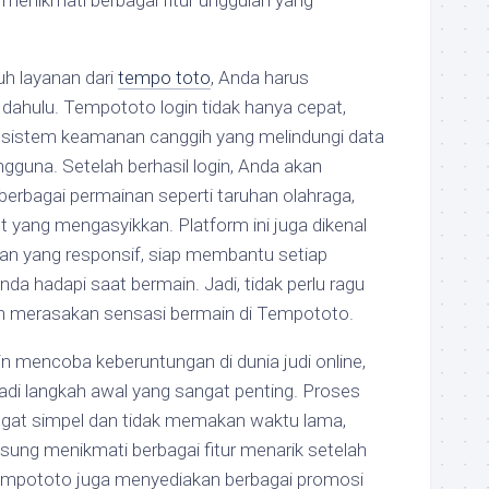
 menikmati berbagai fitur unggulan yang
h layanan dari
tempo toto
, Anda harus
h dahulu. Tempototo login tidak hanya cepat,
t sistem keamanan canggih yang melindungi data
ngguna. Setelah berhasil login, Anda akan
erbagai permainan seperti taruhan olahraga,
ot yang mengasyikkan. Platform ini juga dikenal
an yang responsif, siap membantu setiap
da hadapi saat bermain. Jadi, tidak perlu ragu
an merasakan sensasi bermain di Tempototo.
in mencoba keberuntungan di dunia judi online,
di langkah awal yang sangat penting. Proses
gat simpel dan tidak memakan waktu lama,
sung menikmati berbagai fitur menarik setelah
 Tempototo juga menyediakan berbagai promosi