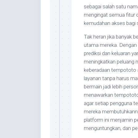
sebagai salah satu nama p
mengingat semua fitur
kemudahan akses bagi 
Tak heran jika banyak b
utama mereka. Dengan b
prediksi dan keluaran ya
meningkatkan peluang me
keberadaan tempototo
layanan tanpa harus ma
bermain jadi lebih perso
menawarkan tempototo al
agar setiap pengguna t
mereka membutuhkannya.
platform ini menjamin p
menguntungkan, dan pen