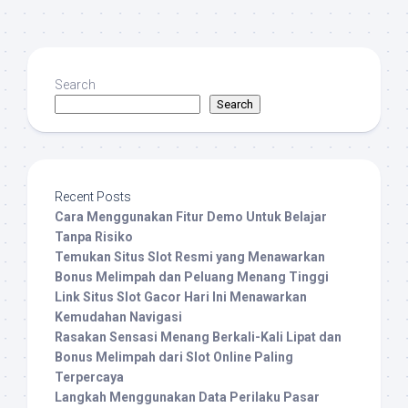
Search
Search
Recent Posts
Cara Menggunakan Fitur Demo Untuk Belajar
Tanpa Risiko
Temukan Situs Slot Resmi yang Menawarkan
Bonus Melimpah dan Peluang Menang Tinggi
Link Situs Slot Gacor Hari Ini Menawarkan
Kemudahan Navigasi
Rasakan Sensasi Menang Berkali-Kali Lipat dan
Bonus Melimpah dari Slot Online Paling
Terpercaya
Langkah Menggunakan Data Perilaku Pasar