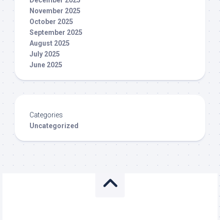
December 2025
November 2025
October 2025
September 2025
August 2025
July 2025
June 2025
Categories
Uncategorized