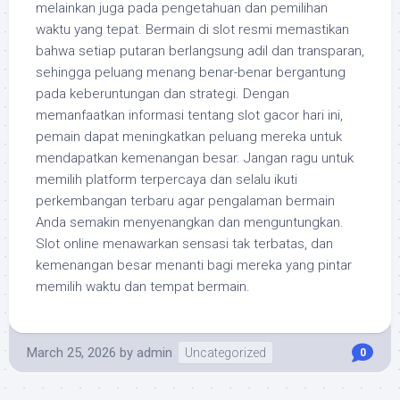
melainkan juga pada pengetahuan dan pemilihan
waktu yang tepat. Bermain di slot resmi memastikan
bahwa setiap putaran berlangsung adil dan transparan,
sehingga peluang menang benar-benar bergantung
pada keberuntungan dan strategi. Dengan
memanfaatkan informasi tentang slot gacor hari ini,
pemain dapat meningkatkan peluang mereka untuk
mendapatkan kemenangan besar. Jangan ragu untuk
memilih platform terpercaya dan selalu ikuti
perkembangan terbaru agar pengalaman bermain
Anda semakin menyenangkan dan menguntungkan.
Slot online menawarkan sensasi tak terbatas, dan
kemenangan besar menanti bagi mereka yang pintar
memilih waktu dan tempat bermain.
March 25, 2026
by
admin
Uncategorized
0