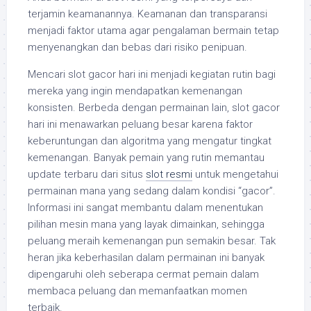
terjamin keamanannya. Keamanan dan transparansi
menjadi faktor utama agar pengalaman bermain tetap
menyenangkan dan bebas dari risiko penipuan.
Mencari slot gacor hari ini menjadi kegiatan rutin bagi
mereka yang ingin mendapatkan kemenangan
konsisten. Berbeda dengan permainan lain, slot gacor
hari ini menawarkan peluang besar karena faktor
keberuntungan dan algoritma yang mengatur tingkat
kemenangan. Banyak pemain yang rutin memantau
update terbaru dari situs
slot resmi
untuk mengetahui
permainan mana yang sedang dalam kondisi “gacor”.
Informasi ini sangat membantu dalam menentukan
pilihan mesin mana yang layak dimainkan, sehingga
peluang meraih kemenangan pun semakin besar. Tak
heran jika keberhasilan dalam permainan ini banyak
dipengaruhi oleh seberapa cermat pemain dalam
membaca peluang dan memanfaatkan momen
terbaik.