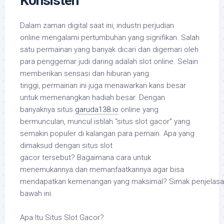
Konsisten
Dalam zaman digital saat ini, industri perjudian
online mengalami pertumbuhan yang signifikan. Salah
satu permainan yang banyak dicari dan digemari oleh
para penggemar judi daring adalah slot online. Selain
memberikan sensasi dan hiburan yang
tinggi, permainan ini juga menawarkan kans besar
untuk memenangkan hadiah besar. Dengan
banyaknya situs
garuda138.io
online yang
bermunculan, muncul istilah “situs slot gacor” yang
semakin populer di kalangan para pemain. Apa yang
dimaksud dengan situs slot
gacor tersebut? Bagaimana cara untuk
menemukannya dan memanfaatkannya agar bisa
mendapatkan kemenangan yang maksimal? Simak penjelasan
bawah ini.
Apa Itu Situs Slot Gacor?