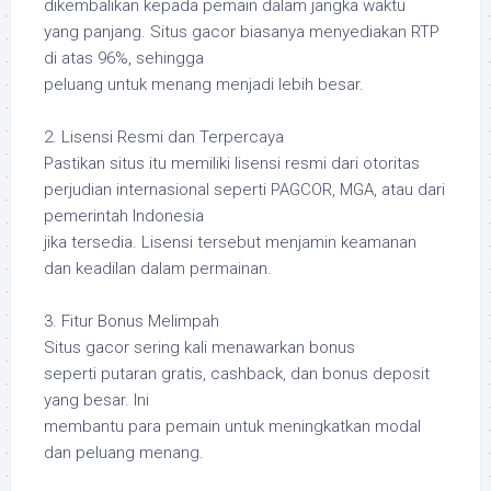
dikembalikan kepada pemain dalam jangka waktu
yang panjang. Situs gacor biasanya menyediakan RTP
di atas 96%, sehingga
peluang untuk menang menjadi lebih besar.
2. Lisensi Resmi dan Terpercaya
Pastikan situs itu memiliki lisensi resmi dari otoritas
perjudian internasional seperti PAGCOR, MGA, atau dari
pemerintah Indonesia
jika tersedia. Lisensi tersebut menjamin keamanan
dan keadilan dalam permainan.
3. Fitur Bonus Melimpah
Situs gacor sering kali menawarkan bonus
seperti putaran gratis, cashback, dan bonus deposit
yang besar. Ini
membantu para pemain untuk meningkatkan modal
dan peluang menang.