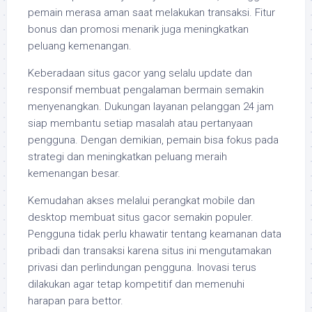
pemain merasa aman saat melakukan transaksi. Fitur
bonus dan promosi menarik juga meningkatkan
peluang kemenangan.
Keberadaan situs gacor yang selalu update dan
responsif membuat pengalaman bermain semakin
menyenangkan. Dukungan layanan pelanggan 24 jam
siap membantu setiap masalah atau pertanyaan
pengguna. Dengan demikian, pemain bisa fokus pada
strategi dan meningkatkan peluang meraih
kemenangan besar.
Kemudahan akses melalui perangkat mobile dan
desktop membuat situs gacor semakin populer.
Pengguna tidak perlu khawatir tentang keamanan data
pribadi dan transaksi karena situs ini mengutamakan
privasi dan perlindungan pengguna. Inovasi terus
dilakukan agar tetap kompetitif dan memenuhi
harapan para bettor.