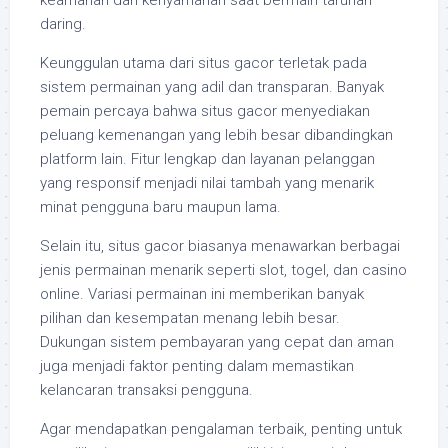
keamanan dan kenyamanan saat bermain taruhan
daring.
Keunggulan utama dari situs gacor terletak pada
sistem permainan yang adil dan transparan. Banyak
pemain percaya bahwa situs gacor menyediakan
peluang kemenangan yang lebih besar dibandingkan
platform lain. Fitur lengkap dan layanan pelanggan
yang responsif menjadi nilai tambah yang menarik
minat pengguna baru maupun lama.
Selain itu, situs gacor biasanya menawarkan berbagai
jenis permainan menarik seperti slot, togel, dan casino
online. Variasi permainan ini memberikan banyak
pilihan dan kesempatan menang lebih besar.
Dukungan sistem pembayaran yang cepat dan aman
juga menjadi faktor penting dalam memastikan
kelancaran transaksi pengguna.
Agar mendapatkan pengalaman terbaik, penting untuk