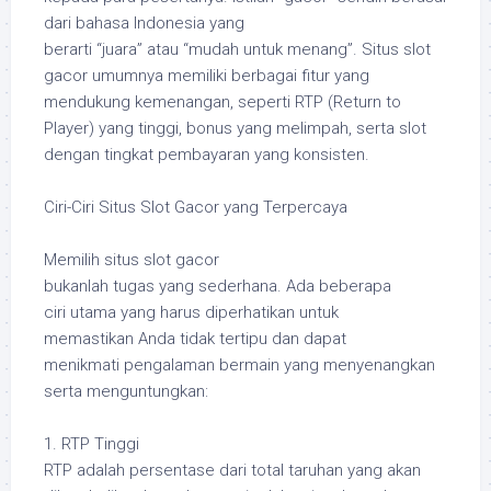
dari bahasa Indonesia yang
berarti “juara” atau “mudah untuk menang”. Situs slot
gacor umumnya memiliki berbagai fitur yang
mendukung kemenangan, seperti RTP (Return to
Player) yang tinggi, bonus yang melimpah, serta slot
dengan tingkat pembayaran yang konsisten.
Ciri-Ciri Situs Slot Gacor yang Terpercaya
Memilih situs slot gacor
bukanlah tugas yang sederhana. Ada beberapa
ciri utama yang harus diperhatikan untuk
memastikan Anda tidak tertipu dan dapat
menikmati pengalaman bermain yang menyenangkan
serta menguntungkan:
1. RTP Tinggi
RTP adalah persentase dari total taruhan yang akan