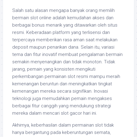
Salah satu alasan mengapa banyak orang memilih
bermain slot online adalah kemudahan akses dan
berbagai bonus menarik yang ditawarkan oleh situs
resmi. Keberadaan platform yang terlisensi dan
terpercaya memberikan rasa aman saat melakukan
deposit maupun penarikan dana. Selain itu, variasi
tema dan fitur inovatif membuat pengalaman bermain
semakin menyenangkan dan tidak monoton. Tidak
jarang, pemain yang konsisten mengikuti
perkembangan permainan slot resmi mampu meraih
kemenangan beruntun dan meningkatkan tingkat
kemenangan mereka secara signifikan. Inovasi
teknologi juga memudahkan pemain mengakses
berbagai fitur canggih yang mendukung strategi
mereka dalam mencari slot gacor hari ini.
Akhirnya, keberhasilan dalam permainan slot tidak
hanya bergantung pada keberuntungan semata,