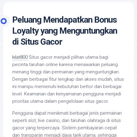
Peluang Mendapatkan Bonus
Loyalty yang Menguntungkan
di Situs Gacor
kilat800
Situs gacor menjadi pilihan utama bagi
pecinta taruhan online karena menawarkan peluang
menang tinggi dan permainan yang menguntungkan.
Dengan berbagai fitur lengkap dan akses mudah, situs
ini mampu memenuhi kebutuhan bettor dari berbagai
level. Keamanan dan kenyamanan pengguna menjadi
prioritas utama dalam pengelolaan situs gacor.
Pengguna dapat menikmati berbagai jenis permainan
seperti slot, live casino, dan taruhan olahraga di situs
gacor yang terpercaya. Sistem pembayaran cepat
dan transparan menjadi daya tarik utama, sehingga