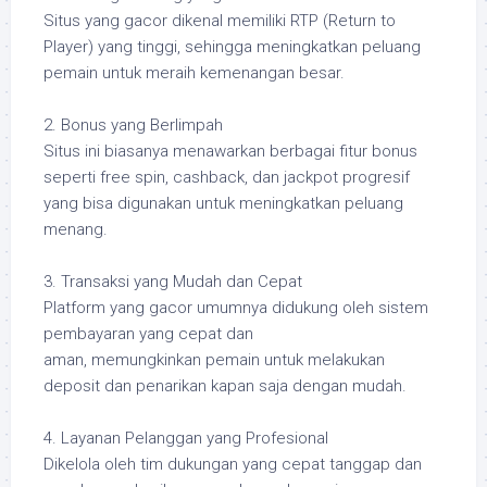
Situs yang gacor dikenal memiliki RTP (Return to
Player) yang tinggi, sehingga meningkatkan peluang
pemain untuk meraih kemenangan besar.
2. Bonus yang Berlimpah
Situs ini biasanya menawarkan berbagai fitur bonus
seperti free spin, cashback, dan jackpot progresif
yang bisa digunakan untuk meningkatkan peluang
menang.
3. Transaksi yang Mudah dan Cepat
Platform yang gacor umumnya didukung oleh sistem
pembayaran yang cepat dan
aman, memungkinkan pemain untuk melakukan
deposit dan penarikan kapan saja dengan mudah.
4. Layanan Pelanggan yang Profesional
Dikelola oleh tim dukungan yang cepat tanggap dan