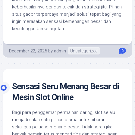
keberhasilannya dengan teknik dan strategi jitu. Pilihan
situs gacor terpercaya menjadi solusi tepat bagi yang
ingin merasakan sensasi kemenangan besar dan
keuntungan berkelanjutan.
December 22, 2025
by
admin
Uncategorized
0
Sensasi Seru Menang Besar di
Mesin Slot Online
Bagi para penggemar permainan daring, slot selalu
menjadi salah satu pilihan utama untuk hiburan
sekaligus peluang menang besar. Tidak heran jika
banyak pemain terus mencari tips dan strategi agar