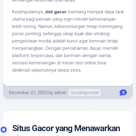
kehilangan keseruan utamanya.
Kesimpulannya,
slot gacor
memang menjadi daya tarik
utama bagi pemain yang ingin meraih kemenangan
lebih sering. Namun, keberuntungan tetap memegang
peran penting, sehingga sikap bijak dan strategi
pengelolaan modal adalah kunci agar bermain tetap
menyenangkan. Dengan pemahaman dasar, memilih
platform terpercaya, dan bermain dengan santai,
sensasi kemenangan di mesin slot online bisa
dinikmati sepenuhnya tanpa stres.
December 21, 2025
by
admin
Uncategorized
0
Situs Gacor yang Menawarkan