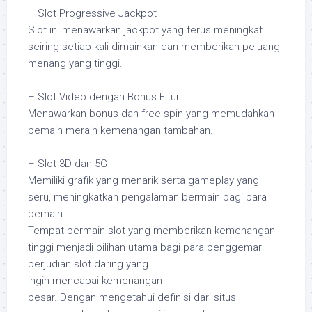
– Slot Progressive Jackpot
Slot ini menawarkan jackpot yang terus meningkat
seiring setiap kali dimainkan dan memberikan peluang
menang yang tinggi.
– Slot Video dengan Bonus Fitur
Menawarkan bonus dan free spin yang memudahkan
pemain meraih kemenangan tambahan.
– Slot 3D dan 5G
Memiliki grafik yang menarik serta gameplay yang
seru, meningkatkan pengalaman bermain bagi para
pemain.
Tempat bermain slot yang memberikan kemenangan
tinggi menjadi pilihan utama bagi para penggemar
perjudian slot daring yang
ingin mencapai kemenangan
besar. Dengan mengetahui definisi dari situs