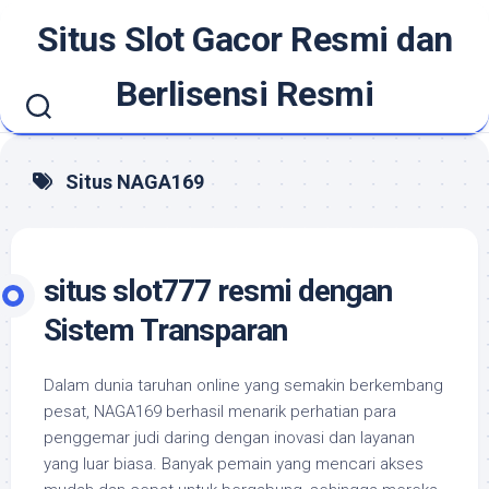
Skip
Situs Slot Gacor Resmi dan
to
content
Berlisensi Resmi
Situs NAGA169
situs slot777 resmi dengan
Sistem Transparan
Dalam dunia taruhan online yang semakin berkembang
pesat, NAGA169 berhasil menarik perhatian para
penggemar judi daring dengan inovasi dan layanan
yang luar biasa. Banyak pemain yang mencari akses