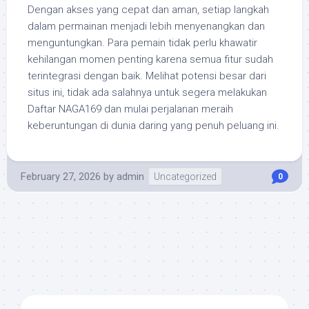
Dengan akses yang cepat dan aman, setiap langkah
dalam permainan menjadi lebih menyenangkan dan
menguntungkan. Para pemain tidak perlu khawatir
kehilangan momen penting karena semua fitur sudah
terintegrasi dengan baik. Melihat potensi besar dari
situs ini, tidak ada salahnya untuk segera melakukan
Daftar NAGA169 dan mulai perjalanan meraih
keberuntungan di dunia daring yang penuh peluang ini.
February 27, 2026
by
admin
Uncategorized
0