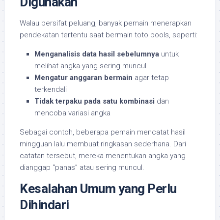
Digunakan
Walau bersifat peluang, banyak pemain menerapkan
pendekatan tertentu saat bermain toto pools, seperti:
Menganalisis data hasil sebelumnya
untuk
melihat angka yang sering muncul
Mengatur anggaran bermain
agar tetap
terkendali
Tidak terpaku pada satu kombinasi
dan
mencoba variasi angka
Sebagai contoh, beberapa pemain mencatat hasil
mingguan lalu membuat ringkasan sederhana. Dari
catatan tersebut, mereka menentukan angka yang
dianggap “panas” atau sering muncul.
Kesalahan Umum yang Perlu
Dihindari