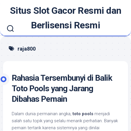
Skip
Situs Slot Gacor Resmi dan
to
content
Berlisensi Resmi
raja800
Rahasia Tersembunyi di Balik
Toto Pools yang Jarang
Dibahas Pemain
Dalam dunia permainan angka,
toto pools
menjadi
salah satu topik yang selalu menarik perhatian. Banyak
pemain tertarik karena sistemnya yang dinilai