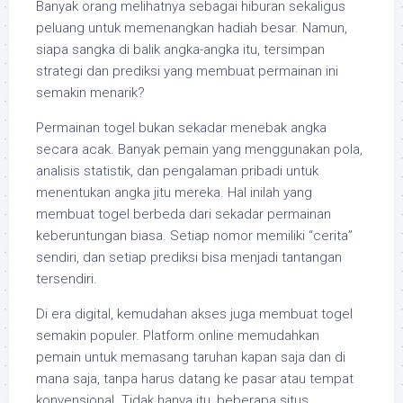
Banyak orang melihatnya sebagai hiburan sekaligus
peluang untuk memenangkan hadiah besar. Namun,
siapa sangka di balik angka-angka itu, tersimpan
strategi dan prediksi yang membuat permainan ini
semakin menarik?
Permainan togel bukan sekadar menebak angka
secara acak. Banyak pemain yang menggunakan pola,
analisis statistik, dan pengalaman pribadi untuk
menentukan angka jitu mereka. Hal inilah yang
membuat togel berbeda dari sekadar permainan
keberuntungan biasa. Setiap nomor memiliki “cerita”
sendiri, dan setiap prediksi bisa menjadi tantangan
tersendiri.
Di era digital, kemudahan akses juga membuat togel
semakin populer. Platform online memudahkan
pemain untuk memasang taruhan kapan saja dan di
mana saja, tanpa harus datang ke pasar atau tempat
konvensional. Tidak hanya itu, beberapa situs