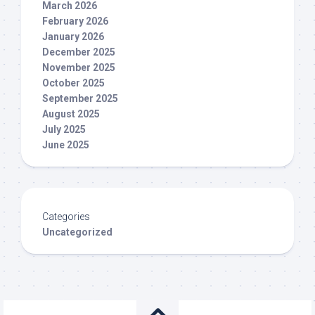
March 2026
February 2026
January 2026
December 2025
November 2025
October 2025
September 2025
August 2025
July 2025
June 2025
Categories
Uncategorized