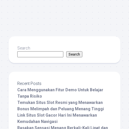
Search
Search
Recent Posts
Cara Menggunakan Fitur Demo Untuk Belajar
Tanpa Risiko
Temukan Situs Slot Resmi yang Menawarkan
Bonus Melimpah dan Peluang Menang Tinggi
Link Situs Slot Gacor Hari Ini Menawarkan
Kemudahan Navigasi
Rasakan Sensasi Menang Berkali-Kali Lipat dan