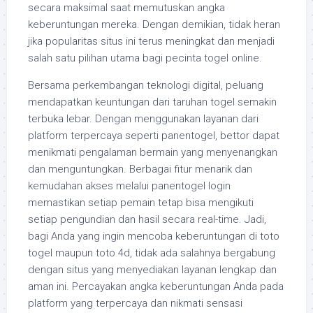
secara maksimal saat memutuskan angka
keberuntungan mereka. Dengan demikian, tidak heran
jika popularitas situs ini terus meningkat dan menjadi
salah satu pilihan utama bagi pecinta togel online.
Bersama perkembangan teknologi digital, peluang
mendapatkan keuntungan dari taruhan togel semakin
terbuka lebar. Dengan menggunakan layanan dari
platform terpercaya seperti panentogel, bettor dapat
menikmati pengalaman bermain yang menyenangkan
dan menguntungkan. Berbagai fitur menarik dan
kemudahan akses melalui panentogel login
memastikan setiap pemain tetap bisa mengikuti
setiap pengundian dan hasil secara real-time. Jadi,
bagi Anda yang ingin mencoba keberuntungan di toto
togel maupun toto 4d, tidak ada salahnya bergabung
dengan situs yang menyediakan layanan lengkap dan
aman ini. Percayakan angka keberuntungan Anda pada
platform yang terpercaya dan nikmati sensasi