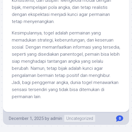
konsistensi, dan disiplin. Mengelola modal dengan
bijak, mempelajari pola angka, dan tetap realistis
dengan ekspektasi menjadi kunci agar permainan
tetap menyenangkan.
Kesimpulannya, togel adalah permainan yang
memadukan strategi, keberuntungan, dan keseruan
sosial. Dengan memanfaatkan informasi yang tersedia,
seperti yang disediakan panentogel, pemain bisa lebih
siap menghadapi tantangan angka yang selalu
berubah. Namun, tetap bijak adalah kunci agar
pengalaman bermain tetap positif dan menghibur.
Jadi, bagi penggemar angka, dunia togel menawarkan
sensasi tersendiri yang tidak bisa ditemukan di
permainan lain.
December 1, 2025
by
admin
Uncategorized
0