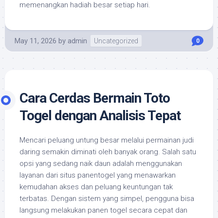
memenangkan hadiah besar setiap hari.
May 11, 2026
by
admin
Uncategorized
0
Cara Cerdas Bermain Toto
Togel dengan Analisis Tepat
Mencari peluang untung besar melalui permainan judi
daring semakin diminati oleh banyak orang. Salah satu
opsi yang sedang naik daun adalah menggunakan
layanan dari situs panentogel yang menawarkan
kemudahan akses dan peluang keuntungan tak
terbatas. Dengan sistem yang simpel, pengguna bisa
langsung melakukan panen togel secara cepat dan