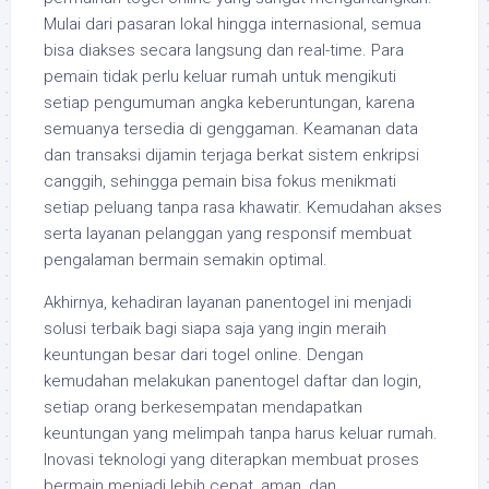
Mulai dari pasaran lokal hingga internasional, semua
bisa diakses secara langsung dan real-time. Para
pemain tidak perlu keluar rumah untuk mengikuti
setiap pengumuman angka keberuntungan, karena
semuanya tersedia di genggaman. Keamanan data
dan transaksi dijamin terjaga berkat sistem enkripsi
canggih, sehingga pemain bisa fokus menikmati
setiap peluang tanpa rasa khawatir. Kemudahan akses
serta layanan pelanggan yang responsif membuat
pengalaman bermain semakin optimal.
Akhirnya, kehadiran layanan panentogel ini menjadi
solusi terbaik bagi siapa saja yang ingin meraih
keuntungan besar dari togel online. Dengan
kemudahan melakukan panentogel daftar dan login,
setiap orang berkesempatan mendapatkan
keuntungan yang melimpah tanpa harus keluar rumah.
Inovasi teknologi yang diterapkan membuat proses
bermain menjadi lebih cepat, aman, dan