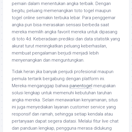
pemain dalam menentukan angka terbaik. Dengan
begitu, peluang memenangkan toto togel maupun
togel online semakin terbuka lebar. Para penggemar
angka pun bisa merasakan sensasi berbeda saat
mereka memilih angka favorit mereka untuk dipasang
di toto 4d. Keberadaan prediksi dan data statistik yang
akurat turut meningkatkan peluang keberhasilan,
membuat pengalaman berjudi menjadi lebih
menyenangkan dan menguntungkan.
Tidak heran jika banyak penjudi profesional maupun
pemula tertarik bergabung dengan platform ini.
Mereka menganggap bahwa
panentogel
merupakan
solusi lengkap untuk memenuhi kebutuhan taruhan
angka mereka. Selain menawarkan kenyamanan, situs
ini juga menyediakan layanan customer service yang
responsif dan ramah, sehingga setiap kendala atau
pertanyaan dapat segera diatasi. Melalui fitur live chat
dan panduan lengkap, pengguna merasa didukung