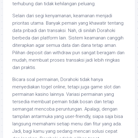
terhubung dan tidak kehilangan peluang.
Selain dari segi kenyamanan, keamanan menjadi
prioritas utama. Banyak pemain yang khawatir tentang
data pribadi dan transaksi. Nah, di sinilah Dorahoki
berbeda dari platform lain. Sistem keamanan canggih
diterapkan agar semua data dan dana tetap aman.
Pilihan deposit dan withdraw pun sangat beragam dan
mudah, membuat proses transaksi jadi lebih ringkas
dan praktis.
Bicara soal permainan, Dorahoki tidak hanya
menyediakan togel online, tetapi juga game slot dan
permainan kasino lainnya. Variasi permainan yang
tersedia membuat pemain tidak bosan dan tetap
semangat mencoba peruntungan. Apalagi, dengan
tampilan antarmuka yang user-friendly, siapa saja bisa
langsung memahami setiap menu dan fitur yang ada.
Jadi, bagi kamu yang sedang mencari solusi cepat