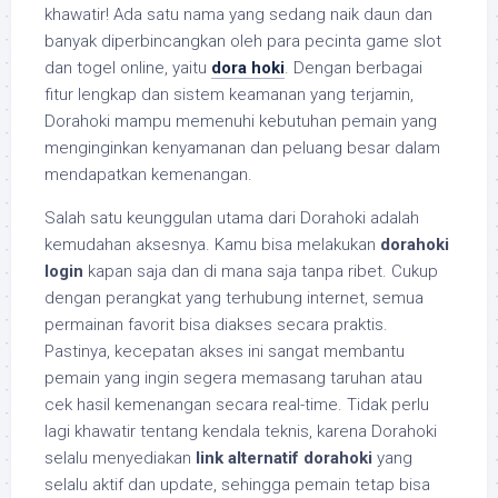
khawatir! Ada satu nama yang sedang naik daun dan
banyak diperbincangkan oleh para pecinta game slot
dan togel online, yaitu
dora hoki
. Dengan berbagai
fitur lengkap dan sistem keamanan yang terjamin,
Dorahoki mampu memenuhi kebutuhan pemain yang
menginginkan kenyamanan dan peluang besar dalam
mendapatkan kemenangan.
Salah satu keunggulan utama dari Dorahoki adalah
kemudahan aksesnya. Kamu bisa melakukan
dorahoki
login
kapan saja dan di mana saja tanpa ribet. Cukup
dengan perangkat yang terhubung internet, semua
permainan favorit bisa diakses secara praktis.
Pastinya, kecepatan akses ini sangat membantu
pemain yang ingin segera memasang taruhan atau
cek hasil kemenangan secara real-time. Tidak perlu
lagi khawatir tentang kendala teknis, karena Dorahoki
selalu menyediakan
link alternatif dorahoki
yang
selalu aktif dan update, sehingga pemain tetap bisa